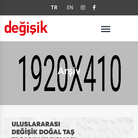
TR
EN
Arşiv