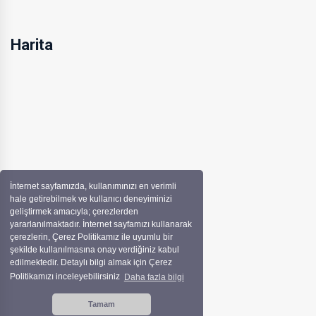
Harita
İnternet sayfamızda, kullanımınızı en verimli
hale getirebilmek ve kullanıcı deneyiminizi
geliştirmek amacıyla; çerezlerden
yararlanılmaktadır. İnternet sayfamızı kullanarak
çerezlerin, Çerez Politikamız ile uyumlu bir
şekilde kullanılmasına onay verdiğiniz kabul
edilmektedir. Detaylı bilgi almak için Çerez
Politikamızı inceleyebilirsiniz
Daha fazla bilgi
Tamam