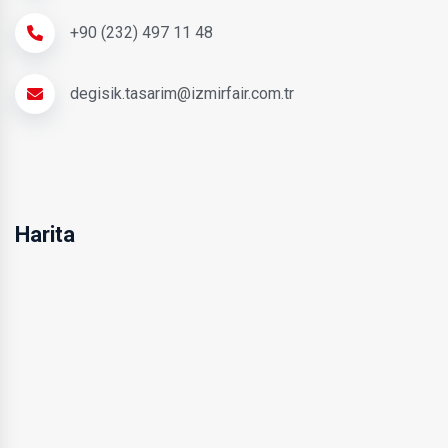
+90 (232) 497 11 48
degisik.tasarim@izmirfair.com.tr
Harita