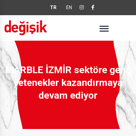
TR
EN
MARBLE İZMİR sektöre genç
yetenekler kazandırmaya
devam ediyor