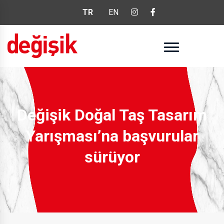
TR
EN
Değişik Doğal Taş Tasarım
Yarışması’na başvurular
sürüyor