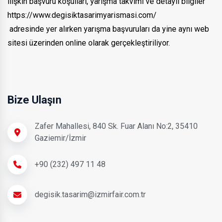
ilişkin başvuru koşulları, yarışma takvimi ve detaylı bilgiler
https://www.degisiktasarimyarismasi.com/
adresinde yer alırken yarışma başvuruları da yine aynı web
sitesi üzerinden online olarak gerçekleştiriliyor.
Bize Ulaşın
Zafer Mahallesi, 840 Sk. Fuar Alanı No:2, 35410
Gaziemir/İzmir
+90 (232) 497 11 48
degisik.tasarim@izmirfair.com.tr