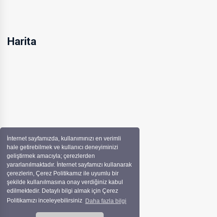
Harita
İnternet sayfamızda, kullanımınızı en verimli
hale getirebilmek ve kullanıcı deneyiminizi
geliştirmek amacıyla; çerezlerden
yararlanılmaktadır. İnternet sayfamızı kullanarak
çerezlerin, Çerez Politikamız ile uyumlu bir
şekilde kullanılmasına onay verdiğiniz kabul
edilmektedir. Detaylı bilgi almak için Çerez
Politikamızı inceleyebilirsiniz
Daha fazla bilgi