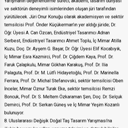
Yarışmanın değerlendirme süreci; akademi, tasarım dünyası
ve sektörün deneyimli isimlerinden oluşan jüri tarafından
yürütülecek. Jüri Onur Konuğu olarak akademisyen ve sektör
temsilcisi Prof. Önder Küçükerman’ın yer aldığı jüride; Dr.
Öğr. Üyesi A. Can Özcan, Endüstriyel Tasarımcı Adnan
Serbest, Endüstriyel Tasarımcı Ahmet Toplu, İç Mimar Atilla
Kuzu, Doç. Dr. Ayşem G. Başar, Dr. Öğr. Üyesi Elif Kocabıyık,
İç Mimar Esra Kazmirci, Prof. Dr. Çiğdem Kaya, Prof. Dr.
Faruk Çalapkulu, Mimar Gökhan Karakuş, Prof. Dr. Ilia
Palaguta, Prof. Dr. M. Lütfi Hidayetoğlu, Prof. Dr. Marinella
Ferrara, Prof. Dr. Michal Stefanovski, sektör temsilcisi Oben
İnceler, Mimar Öznur Turak Eke, sektör temsilcisi Remzi
Boncuk, Prof. Dr. S. Meltem Özkaraman Şen, Doç. Dr. Selçuk
Demirci, Prof. Dr. Serkan Güneş ve İç Mimar Yeşim Kozanlı
bulunuyor.
8. Uluslararası Değişik Doğal Taş Tasarım Yarışması’na