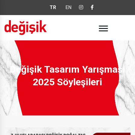
TR
EN
Değişik Tasarım Yarışması
2025 Söyleşileri