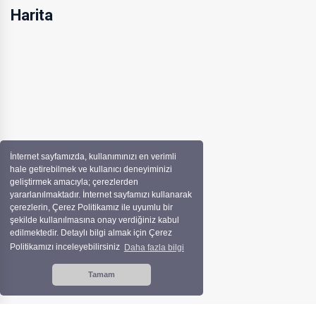
Harita
İnternet sayfamızda, kullanımınızı en verimli
hale getirebilmek ve kullanıcı deneyiminizi
geliştirmek amacıyla; çerezlerden
yararlanılmaktadır. İnternet sayfamızı kullanarak
çerezlerin, Çerez Politikamız ile uyumlu bir
şekilde kullanılmasına onay verdiğiniz kabul
edilmektedir. Detaylı bilgi almak için Çerez
Politikamızı inceleyebilirsiniz
Daha fazla bilgi
Tamam