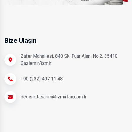
Bize Ulaşın
Zafer Mahallesi, 840 Sk. Fuar Alanı No:2, 35410
Gaziemir/İzmir
+90 (232) 497 11 48
degisik.tasarim@izmirfair.com.tr