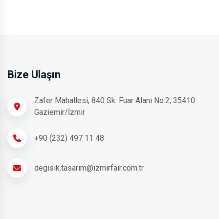
Bize Ulaşın
Zafer Mahallesi, 840 Sk. Fuar Alanı No:2, 35410
Gaziemir/İzmir
+90 (232) 497 11 48
degisik.tasarim@izmirfair.com.tr