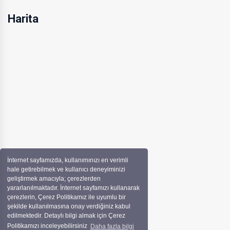
Harita
İnternet sayfamızda, kullanımınızı en verimli
hale getirebilmek ve kullanıcı deneyiminizi
geliştirmek amacıyla; çerezlerden
yararlanılmaktadır. İnternet sayfamızı kullanarak
çerezlerin, Çerez Politikamız ile uyumlu bir
şekilde kullanılmasına onay verdiğiniz kabul
edilmektedir. Detaylı bilgi almak için Çerez
Politikamızı inceleyebilirsiniz
Daha fazla bilgi