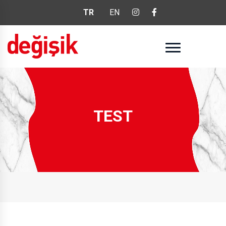
TR
EN
TEST