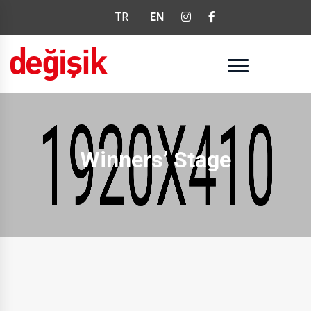
TR
EN
Winners’ Stage